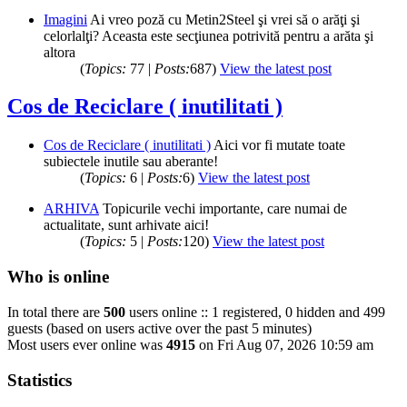
Imagini
Ai vreo poză cu Metin2Steel şi vrei să o arăţi şi
celorlalţi? Aceasta este secţiunea potrivită pentru a arăta şi
altora
(
Topics:
77 |
Posts:
687)
View the latest post
Cos de Reciclare ( inutilitati )
Cos de Reciclare ( inutilitati )
Aici vor fi mutate toate
subiectele inutile sau aberante!
(
Topics:
6 |
Posts:
6)
View the latest post
ARHIVA
Topicurile vechi importante, care numai de
actualitate, sunt arhivate aici!
(
Topics:
5 |
Posts:
120)
View the latest post
Who is online
In total there are
500
users online :: 1 registered, 0 hidden and 499
guests (based on users active over the past 5 minutes)
Most users ever online was
4915
on Fri Aug 07, 2026 10:59 am
Statistics