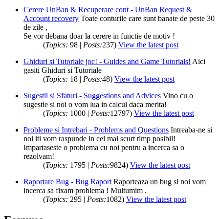
Cerere UnBan & Recuperare cont - UnBan Request &
Account recovery
Toate conturile care sunt banate de peste 30
de zile ,
Se vor debana doar la cerere in functie de motiv !
(
Topics:
98 |
Posts:
237)
View the latest post
Ghiduri si Tutoriale joc! - Guides and Game Tutorials!
Aici
gasiti Ghiduri si Tutoriale
(
Topics:
18 |
Posts:
48)
View the latest post
Sugestii si Sfaturi - Suggestions and Advices
Vino cu o
sugestie si noi o vom lua in calcul daca merita!
(
Topics:
1000 |
Posts:
12797)
View the latest post
Probleme si Intrebari - Problems and Questions
Intreaba-ne si
noi iti vom raspunde in cel mai scurt timp posibil!
Impartaseste o problema cu noi pentru a incerca sa o
rezolvam!
(
Topics:
1795 |
Posts:
9824)
View the latest post
Raportare Bug - Bug Raport
Raporteaza un bug si noi vom
incerca sa fixam problema ! Multumim .
(
Topics:
295 |
Posts:
1082)
View the latest post