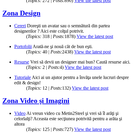
(
Topics:
272 |
Posts:
890)
View the latest post
Zona Design
Cereri
Doreşti un avatar sau o semnătură din partea
designerilor ? Aici este colţul potrivit.
(
Topics:
318 |
Posts:
1878)
View the latest post
Portofolii
Arată-ne şi nouă căt de bun eşti.
(
Topics:
40 |
Posts:
2438)
View the latest post
Resurse
Vrei să devii un designer mai bun? Caută resurse aici.
(
Topics:
2 |
Posts:
4)
View the latest post
Tutoriale
Aici ai un ajutor pentru a învăţa unele lucruri despre
edit & design!
(
Topics:
12 |
Posts:
132)
View the latest post
Zona Video şi Imagini
Video
Ai vreun video cu Metin2Steel şi vrei să îl arăţi şi
celorlalţi? Aceasta este secţiunea potrivită pentru a arăta şi
altora
(
Topics:
125 |
Posts:
727)
View the latest post