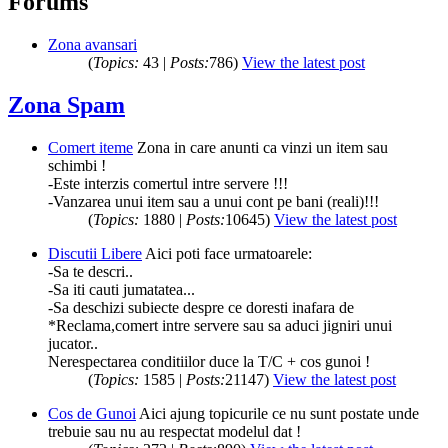
Forums
Zona avansari
(
Topics:
43 |
Posts:
786)
View the latest post
Zona Spam
Comert iteme
Zona in care anunti ca vinzi un item sau
schimbi !
-Este interzis comertul intre servere !!!
-Vanzarea unui item sau a unui cont pe bani (reali)!!!
(
Topics:
1880 |
Posts:
10645)
View the latest post
Discutii Libere
Aici poti face urmatoarele:
-Sa te descri..
-Sa iti cauti jumatatea...
-Sa deschizi subiecte despre ce doresti inafara de
*Reclama,comert intre servere sau sa aduci jigniri unui
jucator..
Nerespectarea conditiilor duce la T/C + cos gunoi !
(
Topics:
1585 |
Posts:
21147)
View the latest post
Cos de Gunoi
Aici ajung topicurile ce nu sunt postate unde
trebuie sau nu au respectat modelul dat !