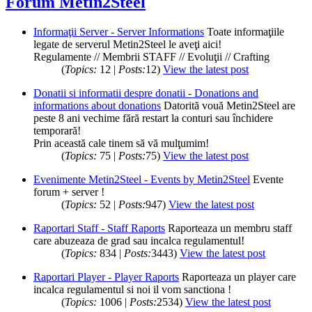
Forum Metin2Steel
Informaţii Server - Server Informations
Toate informaţiile
legate de serverul Metin2Steel le aveţi aici!
Regulamente // Membrii STAFF // Evoluţii // Crafting
(
Topics:
12 |
Posts:
12)
View the latest post
Donatii si informatii despre donatii - Donations and
informations about donations
Datorită vouă Metin2Steel are
peste 8 ani vechime fără restart la conturi sau închidere
temporară!
Prin această cale tinem să vă mulţumim!
(
Topics:
75 |
Posts:
75)
View the latest post
Evenimente Metin2Steel - Events by Metin2Steel
Evente
forum + server !
(
Topics:
52 |
Posts:
947)
View the latest post
Raportari Staff - Staff Raports
Raporteaza un membru staff
care abuzeaza de grad sau incalca regulamentul!
(
Topics:
834 |
Posts:
3443)
View the latest post
Raportari Player - Player Raports
Raporteaza un player care
incalca regulamentul si noi il vom sanctiona !
(
Topics:
1006 |
Posts:
2534)
View the latest post