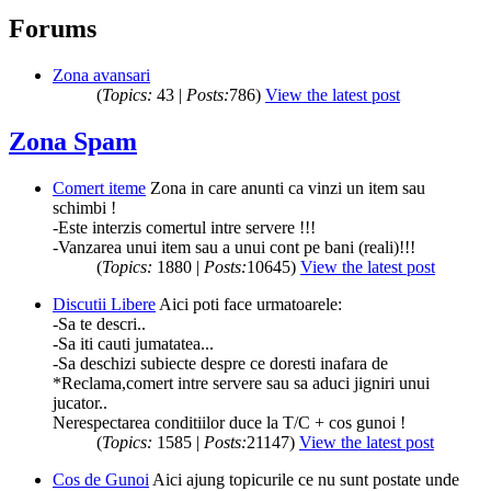
Forums
Zona avansari
(
Topics:
43 |
Posts:
786)
View the latest post
Zona Spam
Comert iteme
Zona in care anunti ca vinzi un item sau
schimbi !
-Este interzis comertul intre servere !!!
-Vanzarea unui item sau a unui cont pe bani (reali)!!!
(
Topics:
1880 |
Posts:
10645)
View the latest post
Discutii Libere
Aici poti face urmatoarele:
-Sa te descri..
-Sa iti cauti jumatatea...
-Sa deschizi subiecte despre ce doresti inafara de
*Reclama,comert intre servere sau sa aduci jigniri unui
jucator..
Nerespectarea conditiilor duce la T/C + cos gunoi !
(
Topics:
1585 |
Posts:
21147)
View the latest post
Cos de Gunoi
Aici ajung topicurile ce nu sunt postate unde