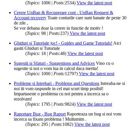
(
Topics:
1006 |
Posts:
2534)
View the latest post
Cerere UnBan & Recuperare cont - UnBan Request &
Account recovery
Toate conturile care sunt banate de peste 30
de zile ,
Se vor debana doar la cerere in functie de motiv !
(
Topics:
98 |
Posts:
237)
View the latest post
Ghiduri si Tutoriale joc! - Guides and Game Tutorials!
Aici
gasiti Ghiduri si Tutoriale
(
Topics:
18 |
Posts:
48)
View the latest post
Sugestii si Sfaturi - Suggestions and Advices
Vino cu o
sugestie si noi o vom lua in calcul daca merita!
(
Topics:
1000 |
Posts:
12797)
View the latest post
Probleme si Intrebari - Problems and Questions
Intreaba-ne si
noi iti vom raspunde in cel mai scurt timp posibil!
Impartaseste o problema cu noi pentru a incerca sa o
rezolvam!
(
Topics:
1795 |
Posts:
9824)
View the latest post
Raportare Bug - Bug Raport
Raporteaza un bug si noi vom
incerca sa fixam problema ! Multumim .
(
Topics:
295 |
Posts:
1082)
View the latest post