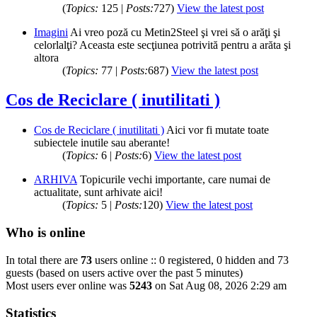
(
Topics:
125 |
Posts:
727)
View the latest post
Imagini
Ai vreo poză cu Metin2Steel şi vrei să o arăţi şi
celorlalţi? Aceasta este secţiunea potrivită pentru a arăta şi
altora
(
Topics:
77 |
Posts:
687)
View the latest post
Cos de Reciclare ( inutilitati )
Cos de Reciclare ( inutilitati )
Aici vor fi mutate toate
subiectele inutile sau aberante!
(
Topics:
6 |
Posts:
6)
View the latest post
ARHIVA
Topicurile vechi importante, care numai de
actualitate, sunt arhivate aici!
(
Topics:
5 |
Posts:
120)
View the latest post
Who is online
In total there are
73
users online :: 0 registered, 0 hidden and 73
guests (based on users active over the past 5 minutes)
Most users ever online was
5243
on Sat Aug 08, 2026 2:29 am
Statistics