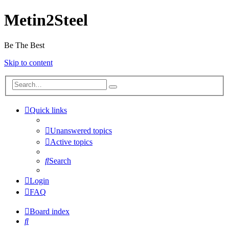
Metin2Steel
Be The Best
Skip to content
Quick links
Unanswered topics
Active topics
Search
Login
FAQ
Board index
Search