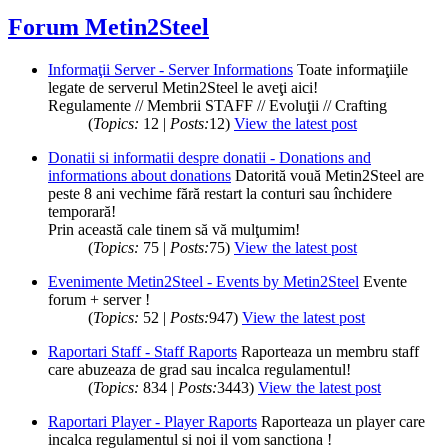
Forum Metin2Steel
Informaţii Server - Server Informations
Toate informaţiile
legate de serverul Metin2Steel le aveţi aici!
Regulamente // Membrii STAFF // Evoluţii // Crafting
(
Topics:
12 |
Posts:
12)
View the latest post
Donatii si informatii despre donatii - Donations and
informations about donations
Datorită vouă Metin2Steel are
peste 8 ani vechime fără restart la conturi sau închidere
temporară!
Prin această cale tinem să vă mulţumim!
(
Topics:
75 |
Posts:
75)
View the latest post
Evenimente Metin2Steel - Events by Metin2Steel
Evente
forum + server !
(
Topics:
52 |
Posts:
947)
View the latest post
Raportari Staff - Staff Raports
Raporteaza un membru staff
care abuzeaza de grad sau incalca regulamentul!
(
Topics:
834 |
Posts:
3443)
View the latest post
Raportari Player - Player Raports
Raporteaza un player care
incalca regulamentul si noi il vom sanctiona !